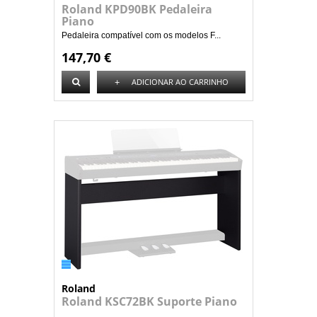
Roland KPD90BK Pedaleira
Piano
Pedaleira compatível com os modelos F...
147,70 €
+
ADICIONAR AO CARRINHO
Roland
Roland KSC72BK Suporte Piano