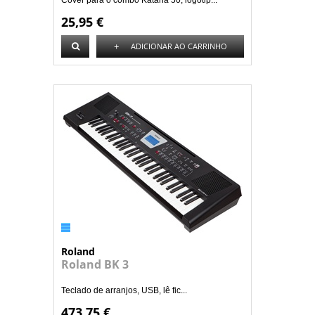
Cover para o combo Katana 50, logótip...
25,95 €
+
ADICIONAR AO CARRINHO
Roland
Roland BK 3
Teclado de arranjos, USB, lê fic...
473,75 €