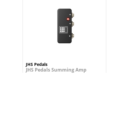
JHS Pedals
JHS Pedals Summing Amp
Summing lhe dá a possibilidade de peg...
104,95 €
+
ADICIONAR AO CARRINHO