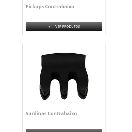
Pickups Contrabaixo
+
VER PRODUTOS
Surdinas Contrabaixo