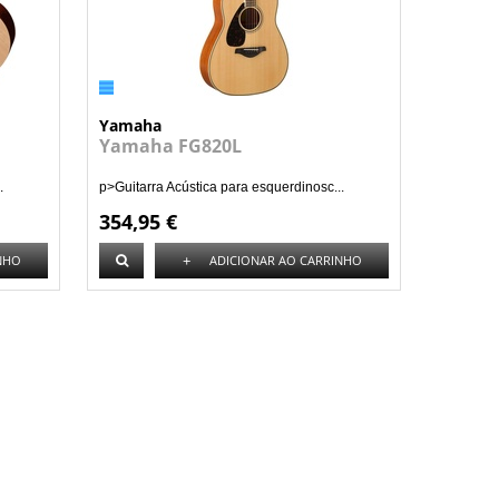
Yamaha
Yamaha FG820L
.
p>Guitarra Acústica para esquerdinosc...
354,95 €
+
NHO
ADICIONAR AO CARRINHO