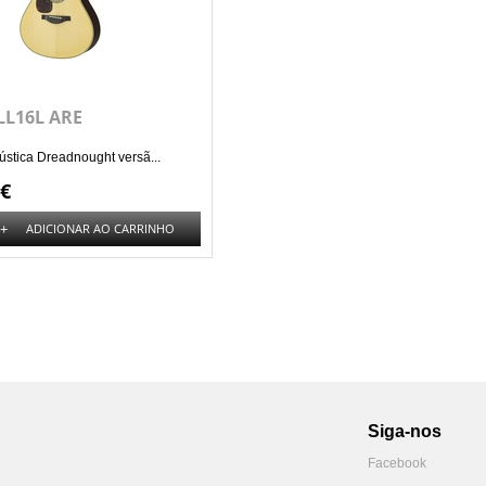
LL16L ARE
ústica Dreadnought versã...
 €
+
ADICIONAR AO CARRINHO
Siga-nos
Facebook