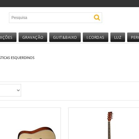
DIÇÕES
GRAVAÇÃO
GUIT&BAIXO
I.CORDAS
LUZ
PER
STICAS ESQUERDINOS