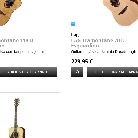
Lag
ontane 118 D
LAG Tramontane 70 D
no
Esquerdino
tica com tampo maciço em...
Guitarra acústica, formato Dreadnough..
229,95 €
+
+
ADICIONAR AO CARRINHO
ADICIONAR AO CARRI