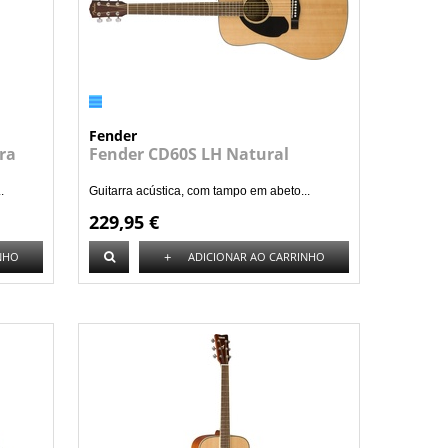
Fender
ra
Fender CD60S LH Natural
.
Guitarra acústica, com tampo em abeto...
229,95 €
+
NHO
ADICIONAR AO CARRINHO