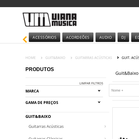
ACESSÓRIOS
ACORDEÕES
AUDIO
DJ
E
HOME
GUIT&BAIXO
GUITARRAS ACÚSTICAS
GUIT. ACÚ
PRODUTOS
Guit&Baixo
LIMPAR FILTROS
MARCA
GAMA DE PREÇOS
GUIT&BAIXO
Guitarras Acústicas
Guitarras Clássicas