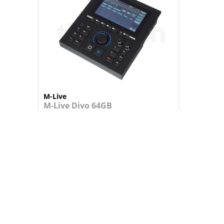
M-Live
M-Live Divo 64GB
Leitor ao vivo e módulo de som 300 s...
749,95 €
+
ADICIONAR AO CARRINHO