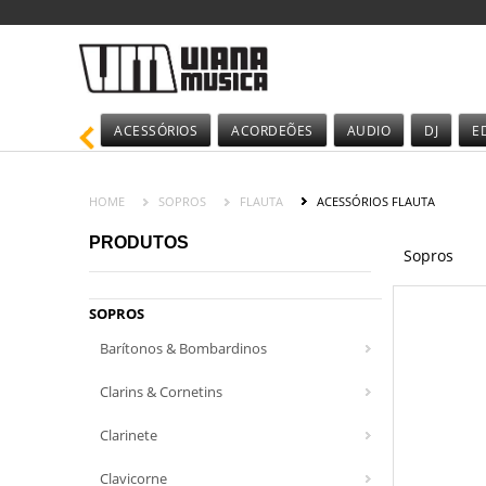
ACESSÓRIOS
ACORDEÕES
AUDIO
DJ
E
HOME
SOPROS
FLAUTA
ACESSÓRIOS FLAUTA
PRODUTOS
Sopros
SOPROS
Barítonos & Bombardinos
Clarins & Cornetins
Clarinete
Clavicorne