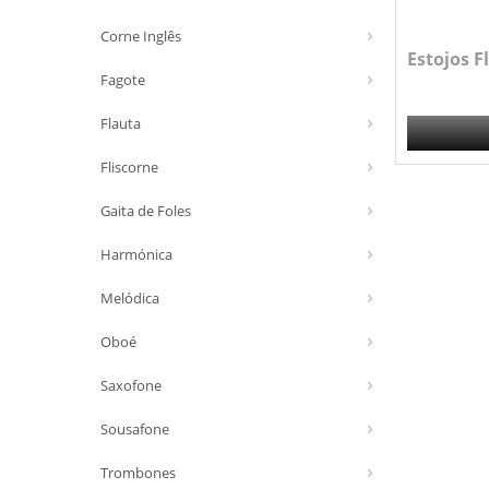
Corne Inglês
Estojos F
Fagote
Flauta
Fliscorne
Gaita de Foles
Harmónica
Melódica
Oboé
Saxofone
Sousafone
Trombones