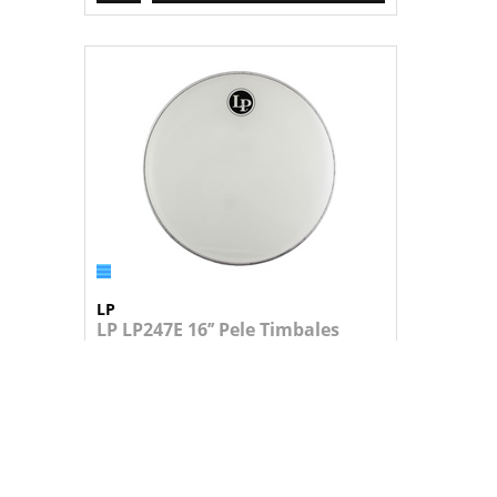
LP
LP LP247E 16’’ Pele Timbales
Pele para timbales de 16’&rsquo...
23,95 €
+
ADICIONAR AO CARRINHO