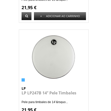
21,95 €
+
ADICIONAR AO CARRINHO
LP
LP LP247B 14’’ Pele Timbales
Pele para timbales de 14’&rsquo...
21,95 €