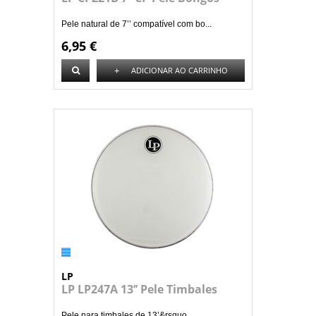
Pele natural de 7’’ compatível com bo...
6,95 €
+
ADICIONAR AO CARRINHO
LP
LP LP247A 13’’ Pele Timbales
Pele para timbales de 13’&rsquo...