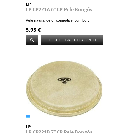
LP
LP CP221A 6’’ CP Pele Bongós
Pele natural de 6’’ compatível com bo...
5,95 €
+
ADICIONAR AO CARRINHO
LP
LP CP221B 7’’ CP Pele Bongós