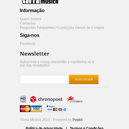
Informação
Quem Somos
Contactos
Perguntas Frequentes / Condições Gerais de Compra
Siga-nos
Facebook
Newsletter
Subscreva a nossa newsletter e mantenha-se a
par das novidades!
SUBSCREVER
Viana Música 2016 - Powered by
Peakit
Política de privacidade
|
Termos e Condições