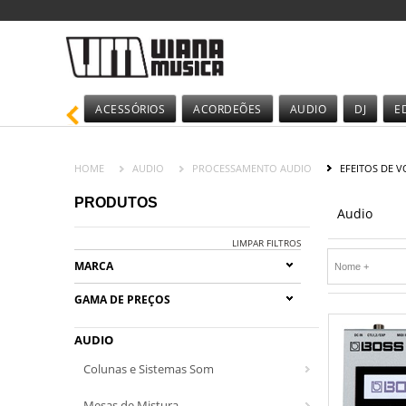
ACESSÓRIOS
ACORDEÕES
AUDIO
DJ
E
HOME
AUDIO
PROCESSAMENTO AUDIO
EFEITOS DE V
PRODUTOS
Audio
LIMPAR FILTROS
MARCA
GAMA DE PREÇOS
AUDIO
Colunas e Sistemas Som
Mesas de Mistura