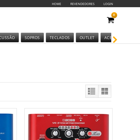
HOME
REVENDEDORES
LOGIN
0
CUSSÃO
SOPROS
TECLADOS
OUTLET
ACESSÓRIOS