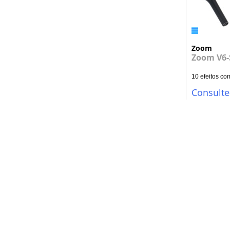
Zoom
Zoom V6-
10 efeitos com
Consulte
Informação
Quem Somos
Contactos