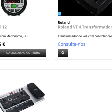
Roland
T 12
Roland VT 4 Transformador
 com Metrónomo, Gui...
Transformador de voz com controladore.
5 €
Consulte-nos
+
ADICIONAR AO CARRINHO