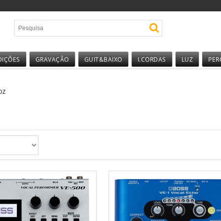
DIÇÕES
GRAVAÇÃO
GUIT&BAIXO
I.CORDAS
LUZ
PER
OZ