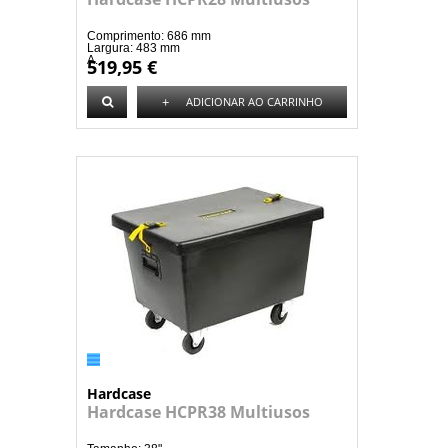
Comprimento: 686 mm
Largura: 483 mm
A...
519,95 €
+
ADICIONAR AO CARRINHO
Hardcase
Hardcase HCPR38 Multiusos