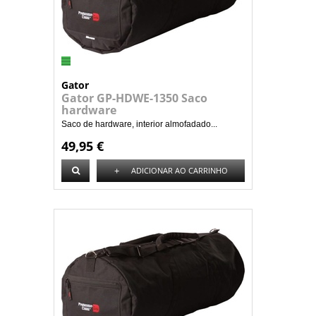
Gator
Gator GP-HDWE-1350 Saco
hardware
Saco de hardware, interior almofadado...
49,95 €
+
ADICIONAR AO CARRINHO