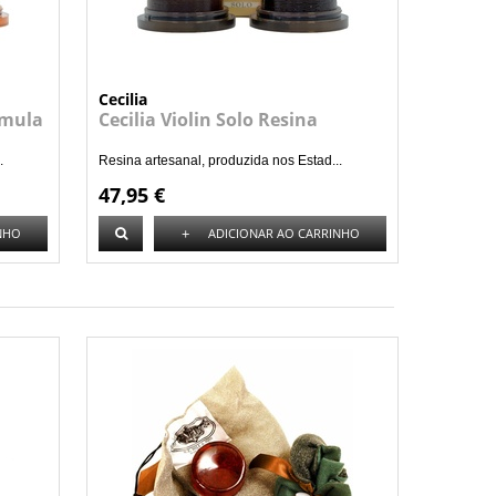
Cecilia
rmula
Cecilia Violin Solo Resina
.
Resina artesanal, produzida nos Estad...
47,95 €
+
NHO
ADICIONAR AO CARRINHO