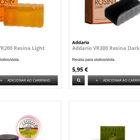
Addario
VR200 Resina Light
Addario VR300 Resina Dark
olino/viola.
Resina para violino/viola.
5,95 €
+
+
ADICIONAR AO CARRINHO
ADICIONAR AO CARRI