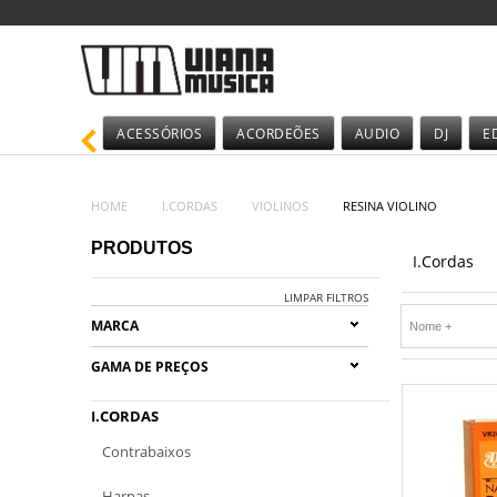
ACESSÓRIOS
ACORDEÕES
AUDIO
DJ
E
HOME
I.CORDAS
VIOLINOS
RESINA VIOLINO
PRODUTOS
I.Cordas
LIMPAR FILTROS
MARCA
GAMA DE PREÇOS
I.CORDAS
Contrabaixos
Harpas