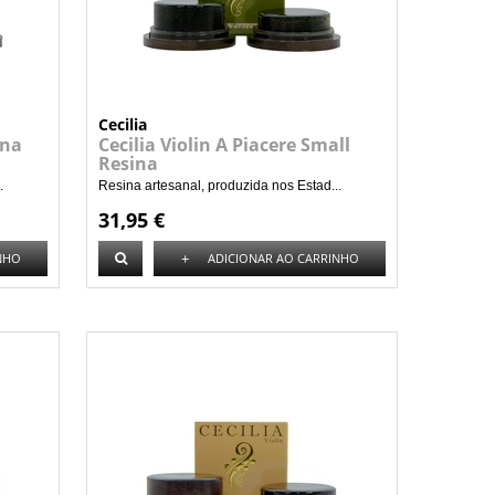
Cecilia
ina
Cecilia Violin A Piacere Small
Resina
.
Resina artesanal, produzida nos Estad...
31,95 €
+
NHO
ADICIONAR AO CARRINHO