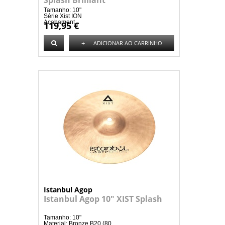
Splash Brilliant
Tamanho: 10"
Série Xist ION
Acabament...
119,95 €
+
ADICIONAR AO CARRINHO
Istanbul Agop
Istanbul Agop 10" XIST Splash
Tamanho: 10"
Material: Bronze B20 (80...