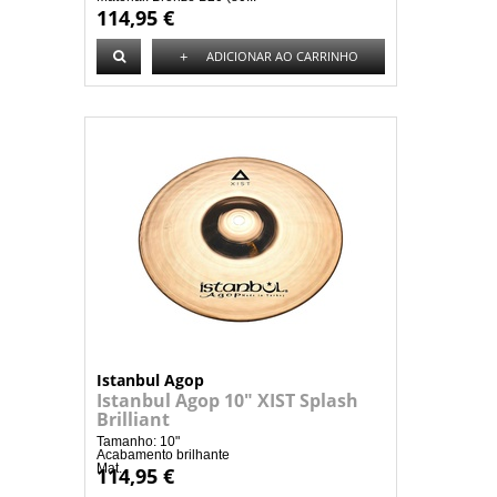
114,95 €
+
ADICIONAR AO CARRINHO
Istanbul Agop
Istanbul Agop 10" XIST Splash
Brilliant
Tamanho: 10"
Acabamento brilhante
Mat...
114,95 €