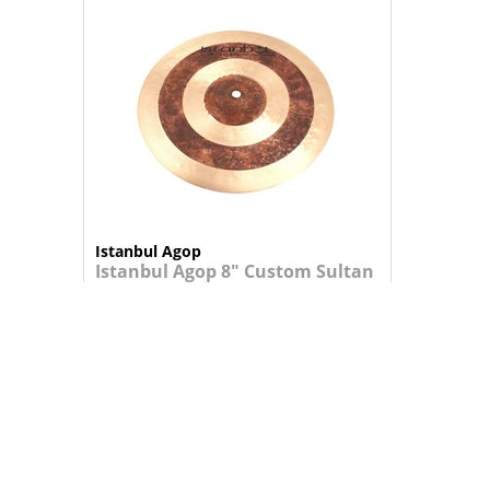
Istanbul Agop
Istanbul Agop 8" Custom Sultan
Splash
Design de círculo concêntrico único e...
124,95 €
+
ADICIONAR AO CARRINHO