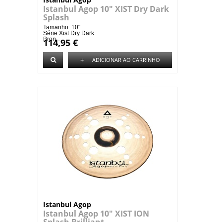
Istanbul Agop 10" XIST Dry Dark
Splash
Tamanho: 10"
Série Xist Dry Dark
Bron...
114,95 €
+
ADICIONAR AO CARRINHO
Istanbul Agop
Istanbul Agop 10" XIST ION