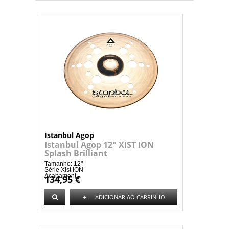
Istanbul Agop
Istanbul Agop 12" XIST ION
Splash Brilliant
Tamanho: 12"
Série Xist ION
Acabament...
134,95 €
+
ADICIONAR AO CARRINHO