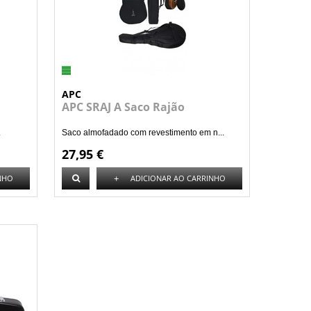
APC
APC SRAJ A Saco Rajão
.
Saco almofadado com revestimento em n...
27,95 €
+
NHO
ADICIONAR AO CARRINHO