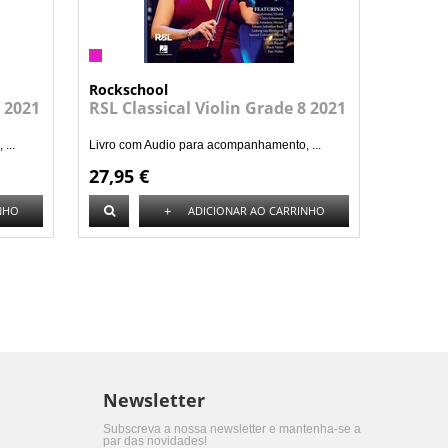
Rockschool
7 2021
RSL Classical Violin Grade 8 2021
...
Livro com Audio para acompanhamento, ...
27,95 €
+
NHO
ADICIONAR AO CARRINHO
Newsletter
Subscreva a nossa newsletter e mantenha-se a
par das novidades!