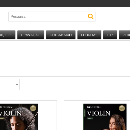
DIÇÕES
GRAVAÇÃO
GUIT&BAIXO
I.CORDAS
LUZ
PER