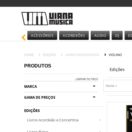
ACESSÓRIOS
ACORDEÕES
AUDIO
DJ
E
HOME
EDIÇÕES
LIVROS ROCKSCHOOL
VIOLINO
PRODUTOS
Edições
LIMPAR FILTROS
MARCA
GAMA DE PREÇOS
EDIÇÕES
Livros Acordeão e Concertina
Livros Baixo