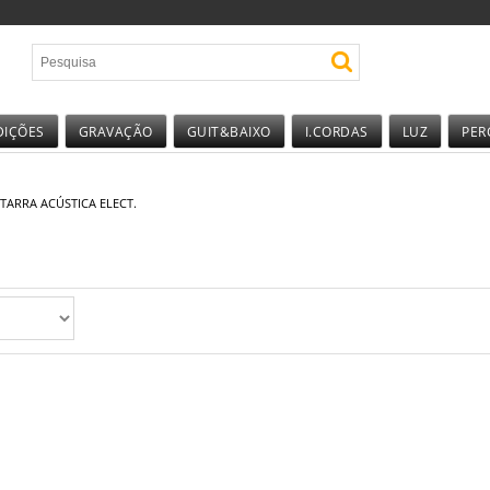
DIÇÕES
GRAVAÇÃO
GUIT&BAIXO
I.CORDAS
LUZ
PER
TARRA ACÚSTICA ELECT.