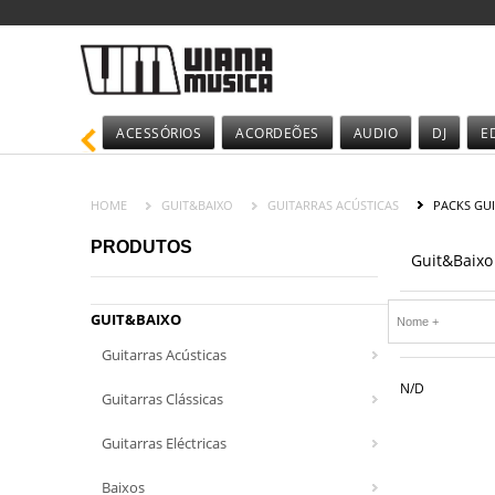
ACESSÓRIOS
ACORDEÕES
AUDIO
DJ
E
HOME
GUIT&BAIXO
GUITARRAS ACÚSTICAS
PACKS GUI
PRODUTOS
Guit&Baixo
GUIT&BAIXO
Guitarras Acústicas
N/D
Guitarras Clássicas
Guitarras Eléctricas
Baixos