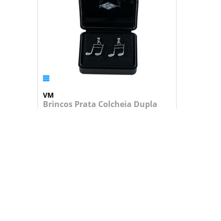
VM
Brincos Prata Colcheia Dupla
Brincos de prata esterlina com detalh...
67,95 €
+
ADICIONAR AO CARRINHO