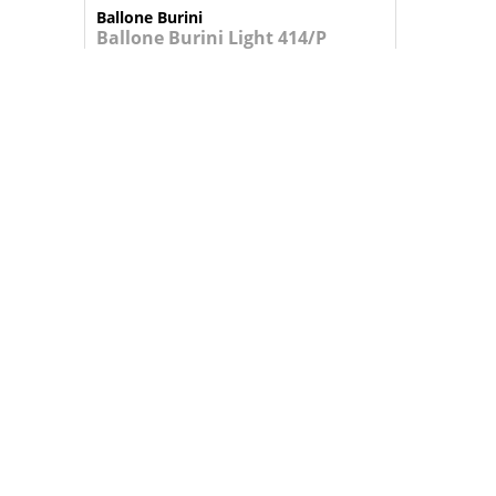
Ballone Burini
Ballone Burini Light 414/P
Acordeão italiano de teclas. Mão dire...
5.779,95 €
+
ADICIONAR AO CARRINHO
Ballone Burini
Ballone Burini Light 414/P Plus