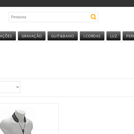
DIÇÕES
GRAVAÇÃO
GUIT&BAIXO
I.CORDAS
LUZ
PER