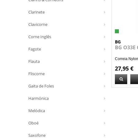
Clarinete
Clavicorne
Corne Inglês
BG
BG O33E 
Fagote
Correia Nylon
Flauta
27,95 €
Fliscorne
Gaita de Foles
Harmónica
Melódica
Oboé
Saxofone