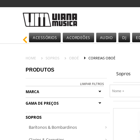
ACESSÓRIOS
ACORDEÕES
AUDIO
DJ
E
HOME
SOPROS
OBOÉ
CORREIAS OBOÉ
PRODUTOS
Sopros
LIMPAR FILTROS
MARCA
GAMA DE PREÇOS
SOPROS
Barítonos & Bombardinos
Clarins & Cornetins