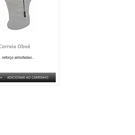
Correia Oboé
. reforço almofadao...
+
ADICIONAR AO CARRINHO