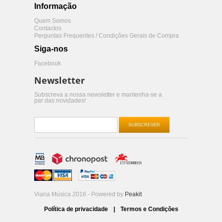
Informação
Quem Somos
Contactos
Perguntas Frequentes / Condições Gerais de Compra
Siga-nos
Facebook
Newsletter
Subscreva a nossa newsletter e mantenha-se a
par das novidades!
SUBSCREVER
Viana Música 2016 - Powered by
Peakit
Política de privacidade
|
Termos e Condições