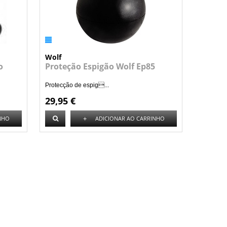
Wolf
o
Proteção Espigão Wolf Ep85
Protecção de espig...
29,95 €
+
NHO
ADICIONAR AO CARRINHO