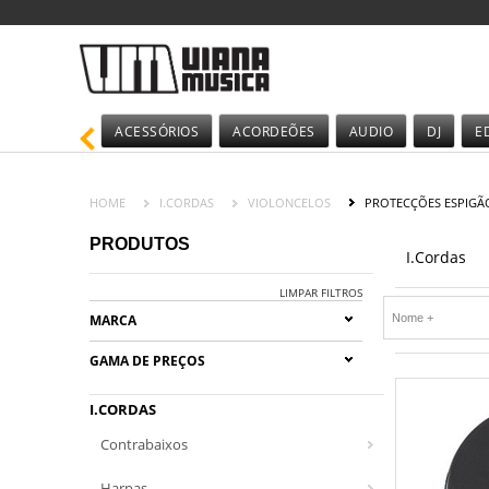
ACESSÓRIOS
ACORDEÕES
AUDIO
DJ
E
HOME
I.CORDAS
VIOLONCELOS
PROTECÇÕES ESPIGÃ
PRODUTOS
I.Cordas
LIMPAR FILTROS
MARCA
GAMA DE PREÇOS
I.CORDAS
Contrabaixos
Harpas