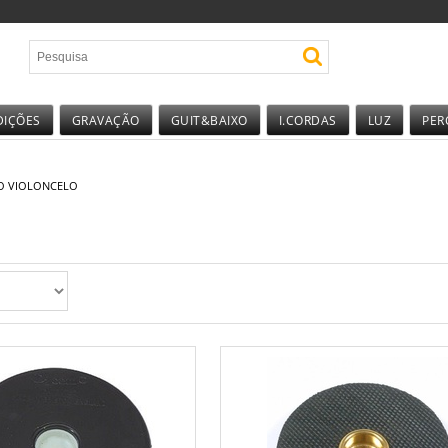
DIÇÕES
GRAVAÇÃO
GUIT&BAIXO
I.CORDAS
LUZ
PER
O VIOLONCELO