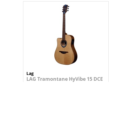
Lag
LAG Tramontane HyVibe 15 DCE
Esquerdino
Guitarra acústica eletrificada para e...
819,95 €
+
ADICIONAR AO CARRINHO