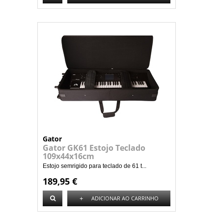
Gator
Gator GK61 Estojo Teclado
109x44x16cm
Estojo semrigido para teclado de 61 t...
189,95 €
+
ADICIONAR AO CARRINHO