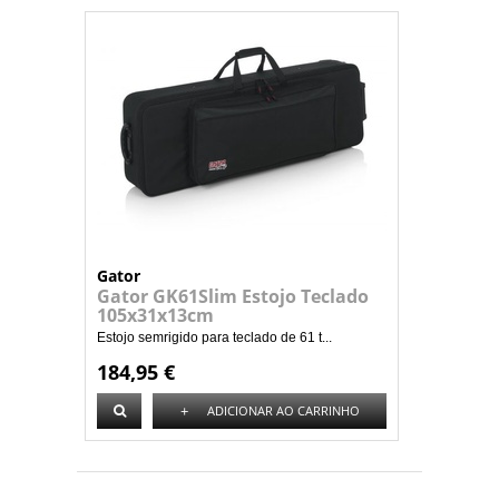
Gator
Gator GK61Slim Estojo Teclado
105x31x13cm
Estojo semrigido para teclado de 61 t...
184,95 €
+
ADICIONAR AO CARRINHO