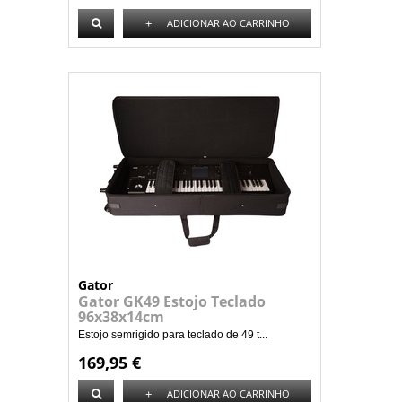
+
ADICIONAR AO CARRINHO
Gator
Gator GK49 Estojo Teclado
96x38x14cm
Estojo semrigido para teclado de 49 t...
169,95 €
+
ADICIONAR AO CARRINHO