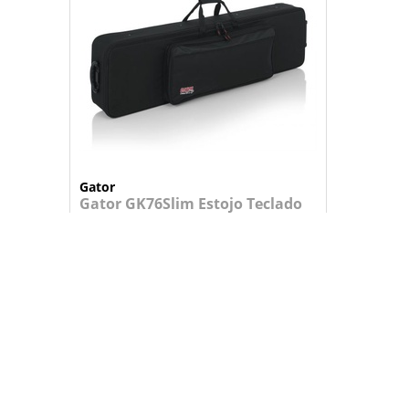
Gator
Gator GK76Slim Estojo Teclado
129x31x12cm
Estojo semirigido para teclado de 76 ...
219,95 €
+
ADICIONAR AO CARRINHO