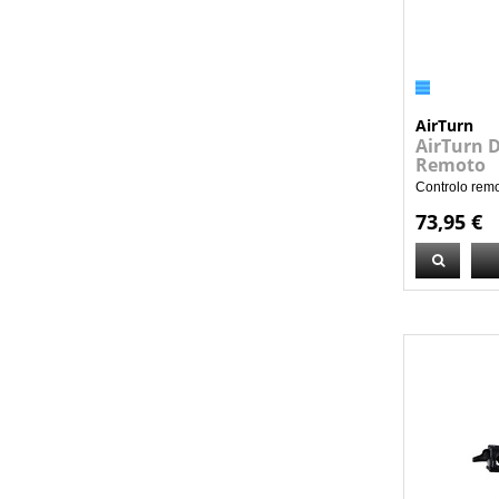
AirTurn
AirTurn D
Remoto
Controlo remo
73,95 €