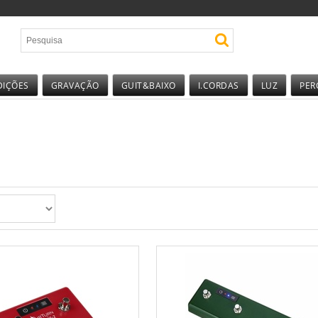
DIÇÕES
GRAVAÇÃO
GUIT&BAIXO
I.CORDAS
LUZ
PER