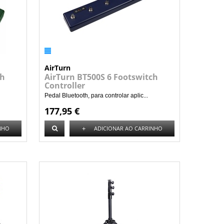
AirTurn
ch
AirTurn BT500S 6 Footswitch
Controller
Pedal Bluetooth, para controlar aplic...
177,95 €
+
NHO
ADICIONAR AO CARRINHO