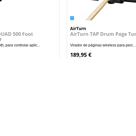
AirTurn
QUAD 500 Foot
AirTurn TAP Drum Page Tu
r
h, para controlar aplic...
Virador de páginas wireless para perc...
189,95 €
+
+
ADICIONAR AO CARRINHO
ADICIONAR AO CARRI
Siga-nos
Facebook