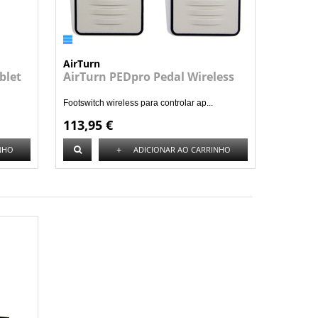
AirTurn
blet
AirTurn PEDpro Pedal Wireless
Footswitch wireless para controlar ap...
113,95 €
+
NHO
ADICIONAR AO CARRINHO