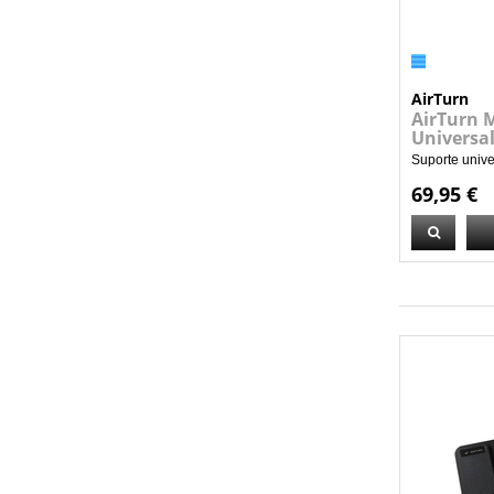
AirTurn
AirTurn 
Universa
Suporte univer
69,95 €