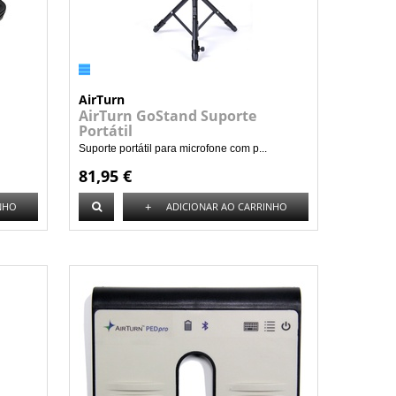
AirTurn
AirTurn GoStand Suporte
Portátil
Suporte portátil para microfone com p...
81,95 €
+
NHO
ADICIONAR AO CARRINHO