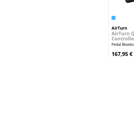
AirTurn
AirTurn 
Controlle
Pedal Bluetoot
167,95 €
Informação
Quem Somos
Contactos