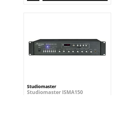
Studiomaster
Studiomaster ISMA150
Amplificador
Amplificador para 2 microfone e 3 ent...
209,95 €
+
ADICIONAR AO CARRINHO