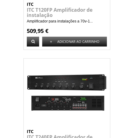
ITC
ITC T120FP Amplificador de
instalação
Amplificador para instalações a 70v-1...
509,95 €
+
ADICIONAR AO CARRINHO
ITC
ITC T240FP Amplificador de