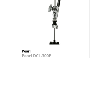
Pearl
Pearl DCL-300P
Drop Clutch permite ter os pratos de ...
Consulte-nos