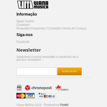
Informação
Quem Somos
Contactos
Perguntas Frequentes / Condições Gerais de Compra
Siga-nos
Facebook
Newsletter
Subscreva a nossa newsletter e mantenha-se a
par das novidades!
SUBSCREVER
Viana Música 2016 - Powered by
Peakit