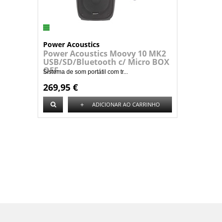
Power Acoustics
Power Acoustics Moovy 10 MK2
USB/SD/Bluetooth c/ Micro BOX
OFF
Sistema de som portátil com tr...
269,95 €
+
ADICIONAR AO CARRINHO