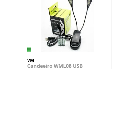
VM
Candeeiro WML08 USB
Candeeiro com 4+4 leds em dois braços...
14,95 €
+
ADICIONAR AO CARRINHO