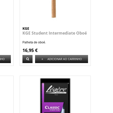
KGE
KGE Student Intermediate Oboé
Palheta de oboé.
16,95 €
+
NHO
ADICIONAR AO CARRINHO