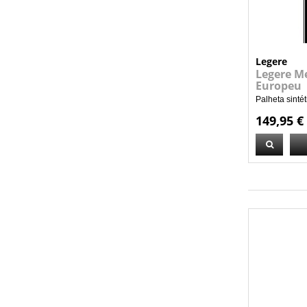
Legere
Legere M
Europeu
Palheta sinté
149,95 €