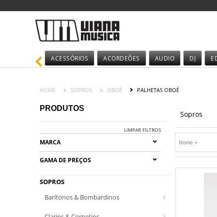
ACESSÓRIOS
ACORDEÕES
AUDIO
DJ
E
HOME
SOPROS
OBOÉ
PALHETAS OBOÉ
PRODUTOS
Sopros
LIMPAR FILTROS
MARCA
GAMA DE PREÇOS
SOPROS
Barítonos & Bombardinos
Clarins & Cornetins