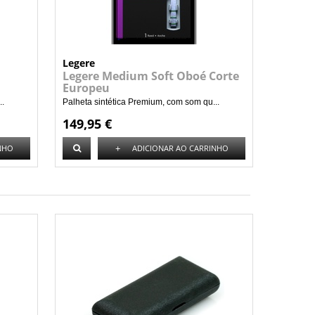
Legere
Legere Medium Soft Oboé Corte
Europeu
..
Palheta sintética Premium, com som qu...
149,95 €
+
NHO
ADICIONAR AO CARRINHO