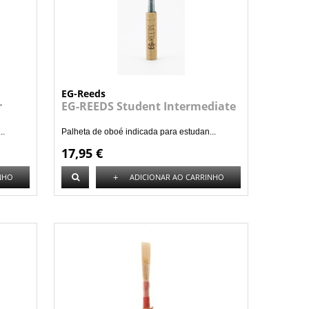
EG-Reeds
r
EG-REEDS Student Intermediate
..
Palheta de oboé indicada para estudan...
17,95 €
+
NHO
ADICIONAR AO CARRINHO