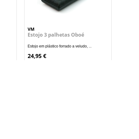
VM
Estojo 3 palhetas Oboé
Estojo em plástico forrado a veludo, ...
24,95 €
+
NHO
ADICIONAR AO CARRINHO
Newsletter
Subscreva a nossa newsletter e mantenha-se a
par das novidades!