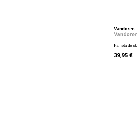
Vandoren
Vandore
Palheta de o
39,95 €
Informação
Quem Somos
Contactos