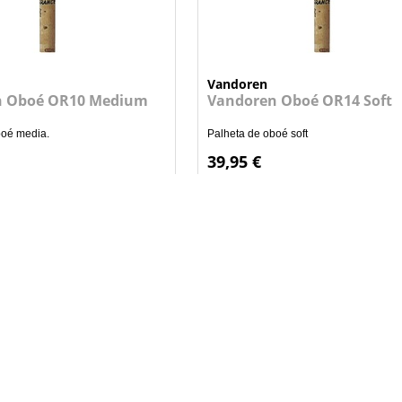
Vandoren
n Oboé OR10 Medium
Vandoren Oboé OR14 Soft
boé media.
Palheta de oboé soft
39,95 €
+
+
ADICIONAR AO CARRINHO
ADICIONAR AO CARRI
Siga-nos
Facebook