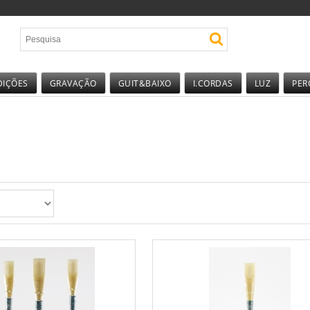
DIÇÕES
GRAVAÇÃO
GUIT&BAIXO
I.CORDAS
LUZ
PER