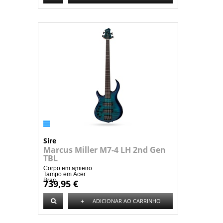
Sire
Marcus Miller M7-4 LH 2nd Gen
TBL
Corpo em amieiro
Tampo em Ácer
Braç...
739,95 €
+
ADICIONAR AO CARRINHO