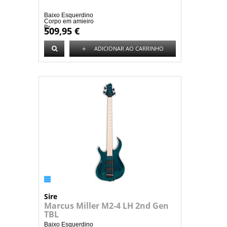
Baixo Esquerdino
Corpo em amieiro
Br...
509,95 €
+
ADICIONAR AO CARRINHO
Sire
Marcus Miller M2-4 LH 2nd Gen
TBL
Baixo Esquerdino