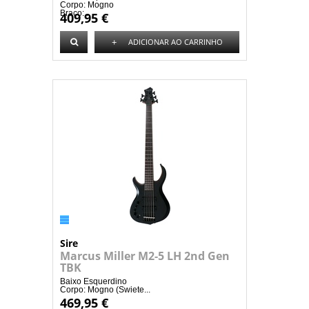
Corpo: Mogno
Braço:...
409,95 €
+
ADICIONAR AO CARRINHO
Sire
Marcus Miller M2-5 LH 2nd Gen
TBK
Baixo Esquerdino
Corpo: Mogno (Swiete...
469,95 €