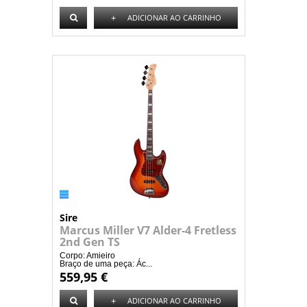
+
ADICIONAR AO CARRINHO
Sire
Marcus Miller V7 Alder-4 Fretless
2nd Gen TS
Corpo: Amieiro
Braço de uma peça: Ác...
559,95 €
+
ADICIONAR AO CARRINHO