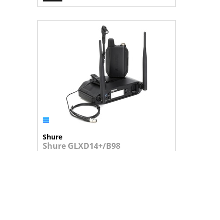
Shure
Shure GLXD14+/B98
Sistema sem fios com microfone de pin...
718,95 €
+
ADICIONAR AO CARRINHO