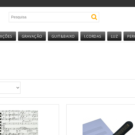
DIÇÕES
GRAVAÇÃO
GUIT&BAIXO
I.CORDAS
LUZ
PER