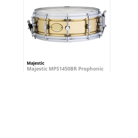
Majestic
Majestic MPS1450BR Prophonic
14x5 Brass
Caixa de concerto Majestic Prophonic ...
919,95 €
+
ADICIONAR AO CARRINHO