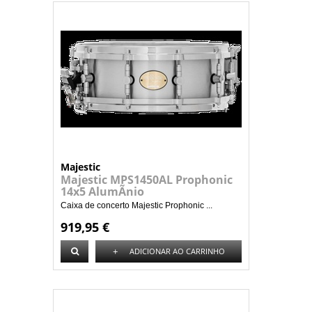
Majestic
Majestic MPS1450AL Prophonic
14x5 AlumÃ­nio
Caixa de concerto Majestic Prophonic ...
919,95 €
+
ADICIONAR AO CARRINHO