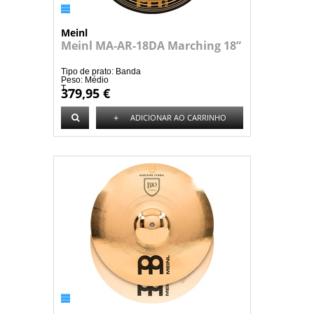
Meinl
Meinl MA-AR-18DA Marching 18”
Tipo de prato: Banda
Peso: Médio
T...
379,95 €
+
ADICIONAR AO CARRINHO