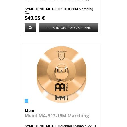
SYMPHONIC.MEINL MA-B10-20M Marching
C...
549,95 €
+
ADICIONAR AO CARRINHO
Meinl
Meinl MA-B12-16M Marching
SYMPHONIC.MEINL Marching Cymbals MA-B...