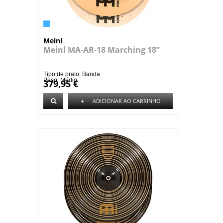
Meinl
Meinl MA-AR-18 Marching 18”
Tipo de prato: Banda
Peso: Médio
379,95 €
...
+
ADICIONAR AO CARRINHO