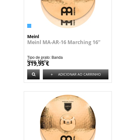
Meinl
Meinl MA-AR-16 Marching 16”
Tipo de prato: Banda
Peso: Médio
319,95 €
...
+
ADICIONAR AO CARRINHO