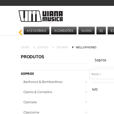
ACESSÓRIOS
ACORDEÕES
AUDIO
DJ
E
HOME
SOPROS
TROMPA
MELLOPHONES
PRODUTOS
Sopros
SOPROS
Barítonos & Bombardinos
N/D
Clarins & Cornetins
Clarinete
Clavicorne