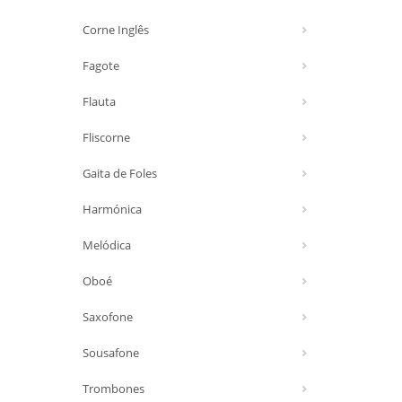
Corne Inglês
Fagote
Flauta
Fliscorne
Gaita de Foles
Harmónica
Melódica
Oboé
Saxofone
Sousafone
Trombones