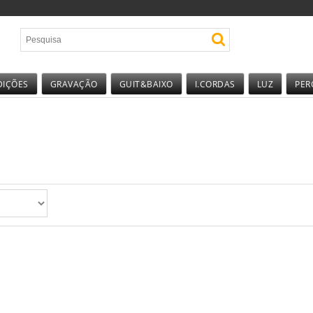
DIÇÕES
GRAVAÇÃO
GUIT&BAIXO
I.CORDAS
LUZ
PER