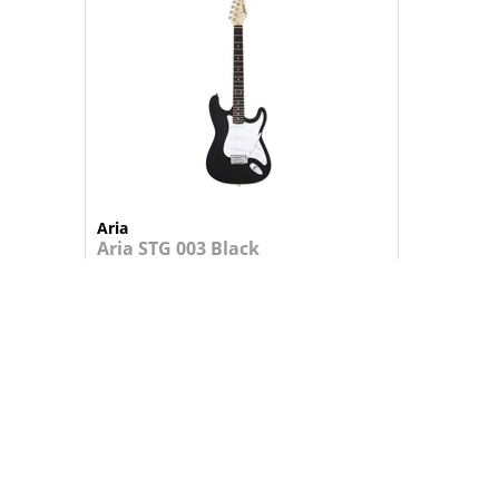
Aria
Aria STG 003 Black
Guitarra electrica stratocaster com c...
229,95 €
+
ADICIONAR AO CARRINHO