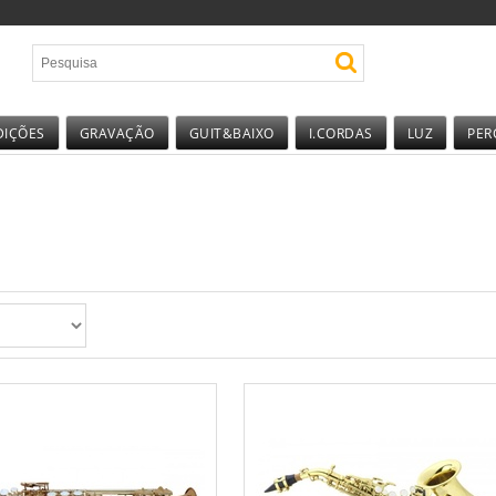
DIÇÕES
GRAVAÇÃO
GUIT&BAIXO
I.CORDAS
LUZ
PER