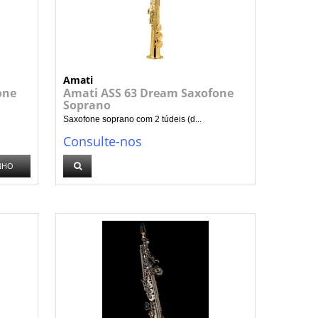
Amati
one
Amati ASS 63 Dream Saxofone
Soprano
Saxofone soprano com 2 túdeis (d...
Consulte-nos
NHO