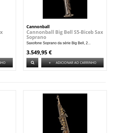
Cannonball
ax
Cannonball Big Bell S5-Biceb Sax
Soprano
Saxofone Soprano da série Big Bell, 2...
3.549,95 €
+
NHO
ADICIONAR AO CARRINHO