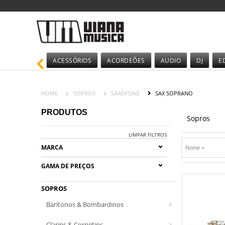
ACESSÓRIOS
ACORDEÕES
AUDIO
DJ
E
HOME
SOPROS
SAXOFONE
SAX SOPRANO
PRODUTOS
Sopros
LIMPAR FILTROS
MARCA
GAMA DE PREÇOS
SOPROS
Barítonos & Bombardinos
Clarins & Cornetins