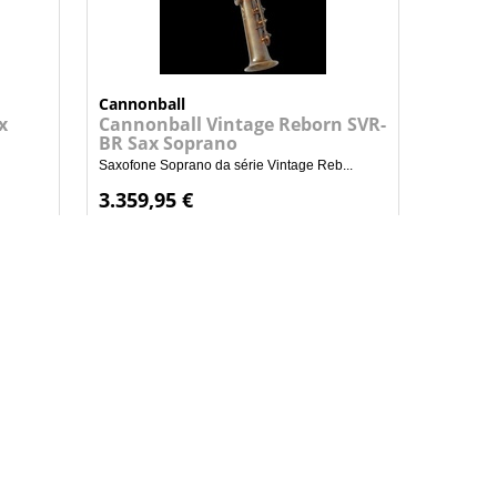
Cannonball
x
Cannonball Vintage Reborn SVR-
BR Sax Soprano
Saxofone Soprano da série Vintage Reb...
3.359,95 €
+
NHO
ADICIONAR AO CARRINHO