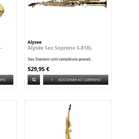
Alysee
-
Alysée Sax Soprano S-818L
Sax Soprano com campânula gravad...
529,95 €
+
NHO
ADICIONAR AO CARRINHO