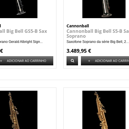
l
Cannonball
l Big Bell GS5-B Sax
Cannonball Big Bell S5-B S
Soprano
ano Gerald Albright Sign...
Saxofone Soprano da série Big Bell, 2...
 €
3.489,95 €
+
+
ADICIONAR AO CARRINHO
ADICIONAR AO CARRI