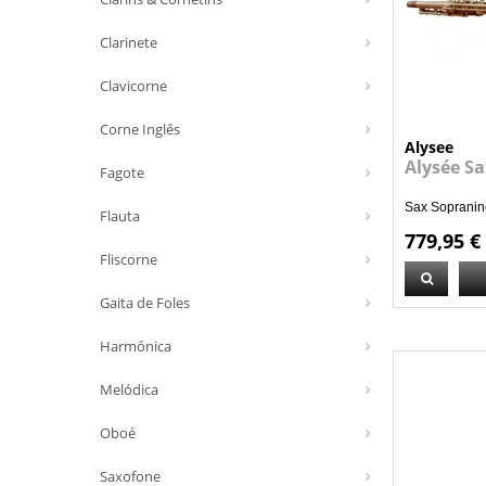
Clarinete
Clavicorne
Corne Inglês
Alysee
Alysée S
Fagote
Sax Sopranin
Flauta
779,95 €
Fliscorne
Gaita de Foles
Harmónica
Melódica
Oboé
Saxofone