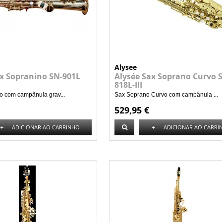
Alysee
ax Sopranino SN-901L
Alysée Sax Soprano Curvo S
818L-III
o com campânula grav...
Sax Soprano Curvo com campânula ...
529,95 €
+
+
ADICIONAR AO CARRINHO
ADICIONAR AO CARRI