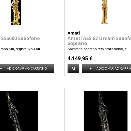
Amati
SS6600 Saxofone
Amati ASS 62 Dream Saxof
Soprano
ano Sib, registo Sib-Fa#...
Saxofone soprano reto profissional, c...
4.149,95 €
+
+
ADICIONAR AO CARRINHO
ADICIONAR AO CARRI