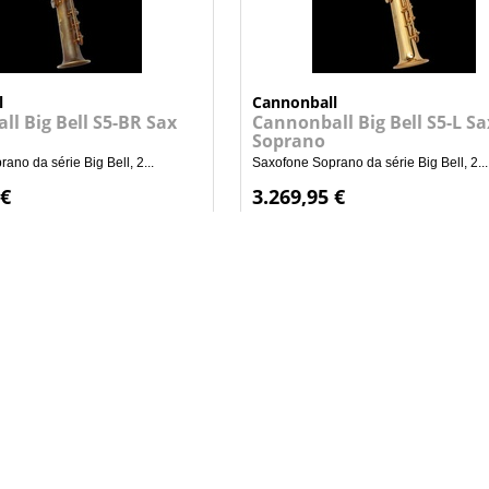
l
Cannonball
l Big Bell S5-BR Sax
Cannonball Big Bell S5-L Sa
Soprano
ano da série Big Bell, 2...
Saxofone Soprano da série Big Bell, 2...
 €
3.269,95 €
+
+
ADICIONAR AO CARRINHO
ADICIONAR AO CARRI