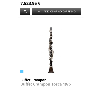
7.523,95 €
+
ADICIONAR AO CARRINHO
Buffet Crampon
Buffet Crampon Tosca 19/6
BC1550L-2-0 Requinta
Requinta profissional em Mib afinação...
7.523,95 €