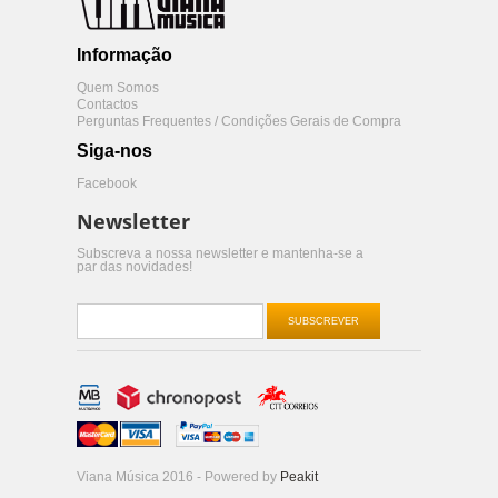
Informação
Quem Somos
Contactos
Perguntas Frequentes / Condições Gerais de Compra
Siga-nos
Facebook
Newsletter
Subscreva a nossa newsletter e mantenha-se a
par das novidades!
SUBSCREVER
Viana Música 2016 - Powered by
Peakit