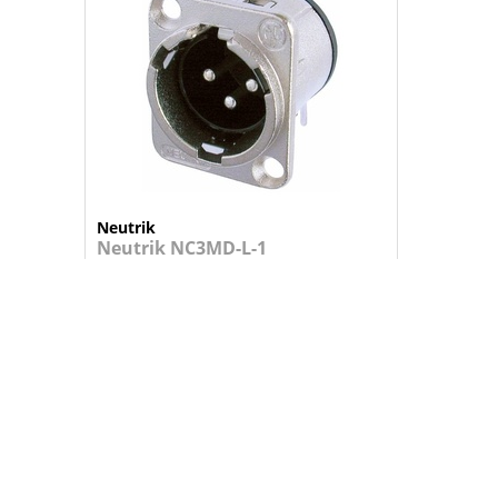
Neutrik
Neutrik NC3MD-L-1
Ficha XLR macho de painel
4,95 €
+
ADICIONAR AO CARRINHO