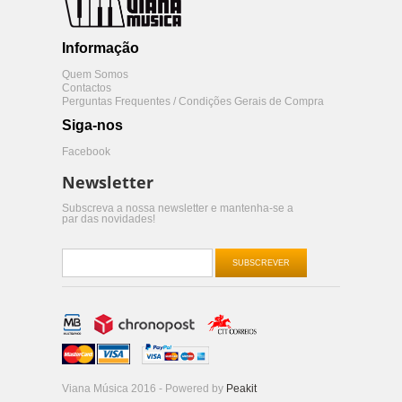
Informação
Quem Somos
Contactos
Perguntas Frequentes / Condições Gerais de Compra
Siga-nos
Facebook
Newsletter
Subscreva a nossa newsletter e mantenha-se a
par das novidades!
SUBSCREVER
Viana Música 2016 - Powered by
Peakit