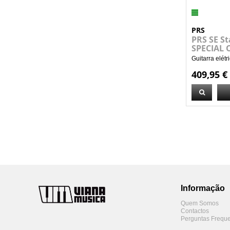
PRS
PRS SE St
SPECIAL 
Guitarra elét
409,95 €
Informação
Quem Somos
Contactos
Perguntas Freque