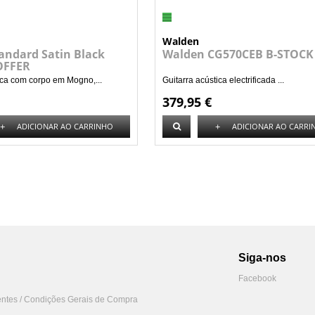
Walden
andard Satin Black
Walden CG570CEB B-STOCK
OFFER
rica com corpo em Mogno,...
Guitarra acústica electrificada ...
379,95 €
+
+
ADICIONAR AO CARRINHO
ADICIONAR AO CARRI
Siga-nos
Facebook
ntes / Condições Gerais de Compra