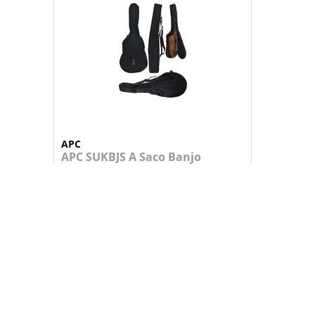
APC
APC SUKBJS A Saco Banjo
Ukulele Soprano
Saco almofadado com revestimento em n...
35,95 €
+
ADICIONAR AO CARRINHO