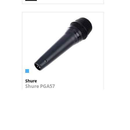
Shure
Shure PGA57
Microfone dinâmico para instrumentos,...
Consulte-nos