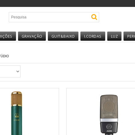
DIÇÕES
GRAVAÇÃO
GUIT&BAIXO
I.CORDAS
LUZ
PER
TÚDIO