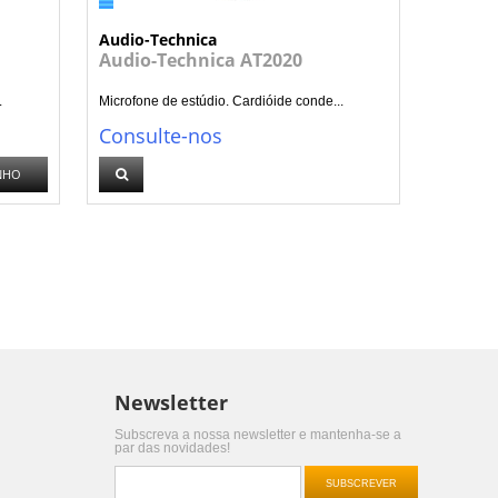
Audio-Technica
Audio-Technica AT2020
.
Microfone de estúdio. Cardióide conde...
Consulte-nos
NHO
Newsletter
Subscreva a nossa newsletter e mantenha-se a
par das novidades!
SUBSCREVER