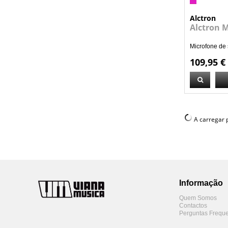
Alctron
Alctron 
Microfone de 
109,95 €
A carregar p
Informação
Quem Somos
Contactos
Perguntas Freque