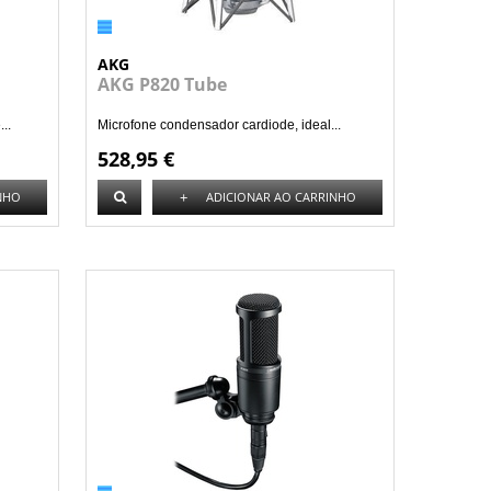
AKG
AKG P820 Tube
..
Microfone condensador cardiode, ideal...
528,95 €
+
NHO
ADICIONAR AO CARRINHO