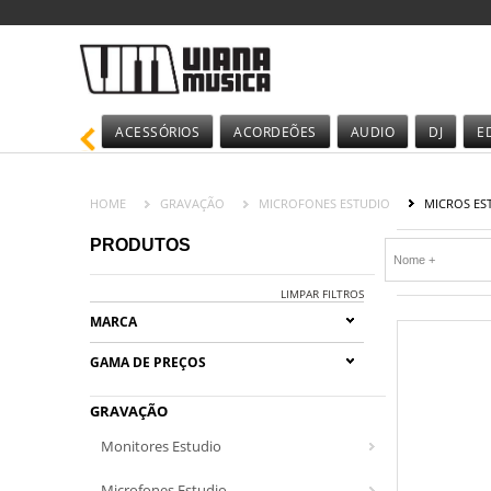
ACESSÓRIOS
ACORDEÕES
AUDIO
DJ
E
HOME
GRAVAÇÃO
MICROFONES ESTUDIO
MICROS ES
PRODUTOS
LIMPAR FILTROS
MARCA
GAMA DE PREÇOS
GRAVAÇÃO
Monitores Estudio
Microfones Estudio