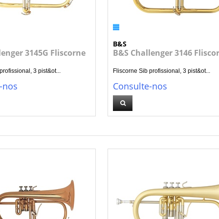
B&S
enger 3145G Fliscorne
B&S Challenger 3146 Flisco
rofissional, 3 pist&ot...
Fliscorne Sib profissional, 3 pist&ot...
-nos
Consulte-nos