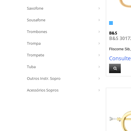
Saxofone
Sousafone
Trombones
B&S
B&S 30172
Trompa
Fliscorne Sib, 
Trompete
Consulte
Tuba
Outros Instr. Sopro
Acessórios Sopros