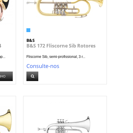
B&S
4
B&S 172 Fliscorne Sib Rotores
p...
Fliscorne Sib, semi-profissional, 3 r...
Consulte-nos
NHO