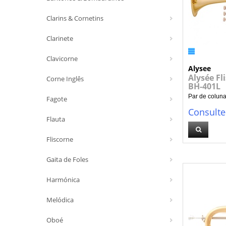
Clarins & Cornetins
Clarinete
Clavicorne
Alysee
Alysée Fl
Corne Inglês
BH-401L
Par de colunas
Fagote
Consulte
Flauta
Fliscorne
Gaita de Foles
Harmónica
Melódica
Oboé