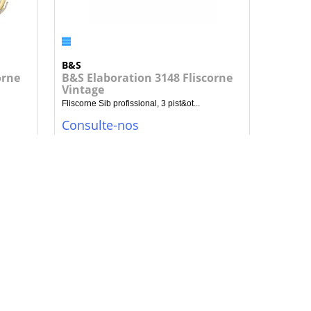
B&S
orne
B&S Elaboration 3148 Fliscorne
Vintage
Fliscorne Sib profissional, 3 pist&ot...
Consulte-nos