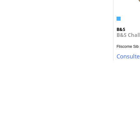
B&S
B&S Chall
Fliscorne Sib p
Consulte