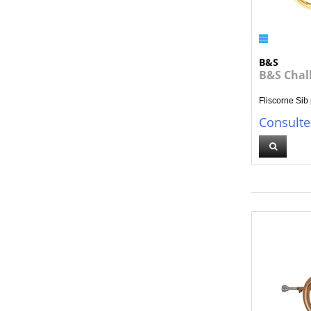
B&S
B&S Chall
Fliscorne Sib p
Consulte