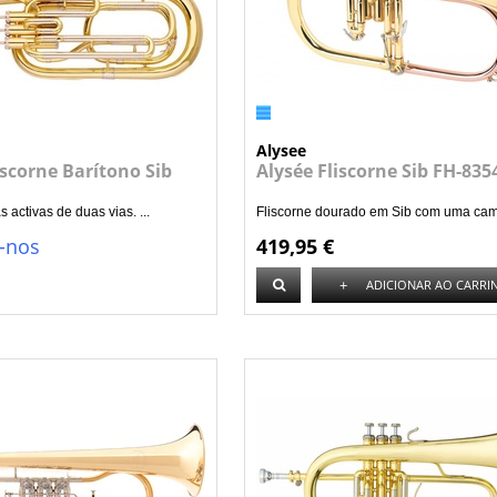
Alysee
iscorne Barítono Sib
Alysée Fliscorne Sib FH-835
 activas de duas vias. ...
Fliscorne dourado em Sib com uma cam
-nos
419,95 €
+
ADICIONAR AO CARRI