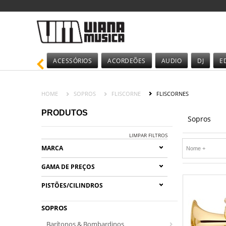
ACESSÓRIOS
ACORDEÕES
AUDIO
DJ
E
HOME
SOPROS
FLISCORNE
FLISCORNES
PRODUTOS
Sopros
LIMPAR FILTROS
MARCA
GAMA DE PREÇOS
PISTÕES/CILINDROS
SOPROS
Barítonos & Bombardinos