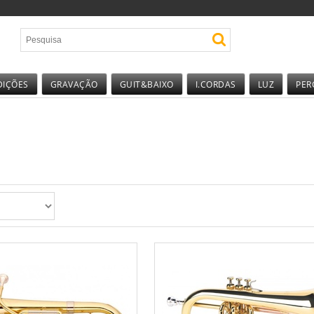
DIÇÕES
GRAVAÇÃO
GUIT&BAIXO
I.CORDAS
LUZ
PER