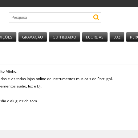
DIÇÕES
GRAVAÇÃO
GUIT&BAIXO
I.CORDAS
LUZ
PER
lto Minho.
as e visitadas lojas online de instrumentos musicais de Portugal.
amentos audio, luz e Dj.
média e aluguer de som.