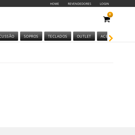
HOME
REVENDEDORES
LOGIN
0
CUSSÃO
SOPROS
TECLADOS
OUTLET
ACESSÓRIOS