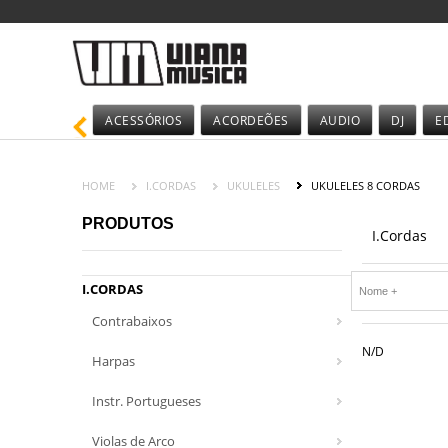
ACESSÓRIOS
ACORDEÕES
AUDIO
DJ
E
HOME
I.CORDAS
UKULELES
UKULELES 8 CORDAS
PRODUTOS
I.Cordas
I.CORDAS
Contrabaixos
N/D
Harpas
Instr. Portugueses
Violas de Arco