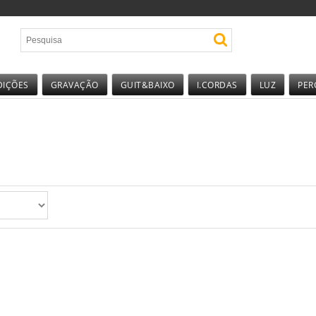
DIÇÕES
GRAVAÇÃO
GUIT&BAIXO
I.CORDAS
LUZ
PER