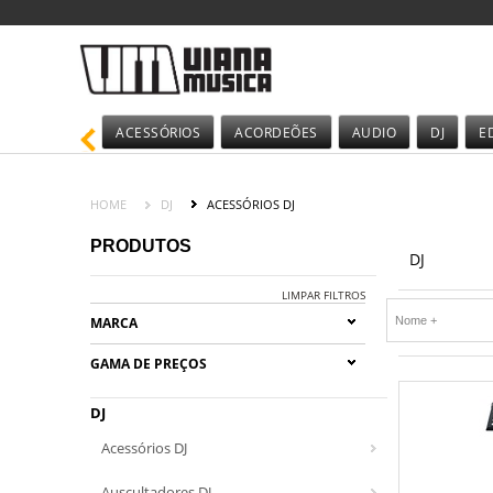
ACESSÓRIOS
ACORDEÕES
AUDIO
DJ
E
HOME
DJ
ACESSÓRIOS DJ
PRODUTOS
DJ
LIMPAR FILTROS
MARCA
GAMA DE PREÇOS
DJ
Acessórios DJ
Auscultadores DJ