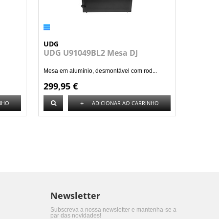
UDG
UDG U91049BL2 Mesa DJ
Mesa em alumínio, desmontável com rod...
299,95 €
+
NHO
ADICIONAR AO CARRINHO
Newsletter
Subscreva a nossa newsletter e mantenha-se a
par das novidades!