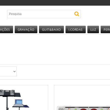
DIÇÕES
GRAVAÇÃO
GUIT&BAIXO
I.CORDAS
LUZ
PER