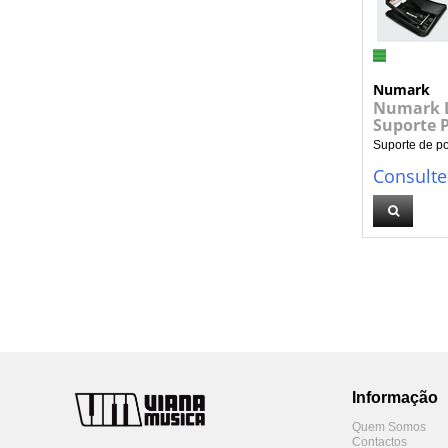
Numark
Numark L
Suporte P
Suporte de por
Consulte
Informação
Quem Somos
Contactos