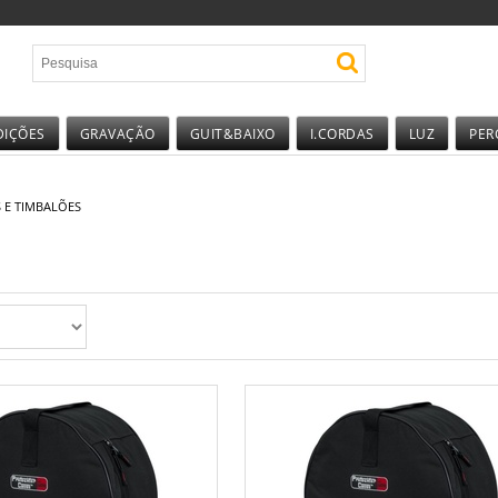
DIÇÕES
GRAVAÇÃO
GUIT&BAIXO
I.CORDAS
LUZ
PER
 E TIMBALÕES