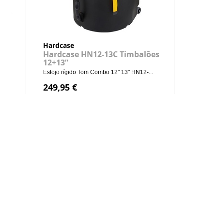
Hardcase
Hardcase HN12-13C Timbalões
12+13”
Estojo rígido Tom Combo 12" 13" HN12-...
249,95 €
+
NHO
ADICIONAR AO CARRINHO