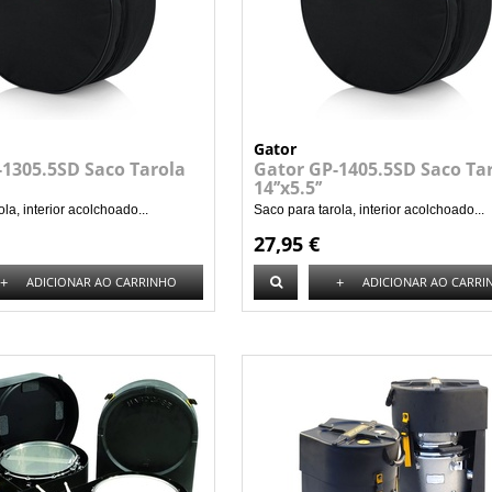
Gator
-1305.5SD Saco Tarola
Gator GP-1405.5SD Saco Ta
14’’x5.5’’
la, interior acolchoado...
Saco para tarola, interior acolchoado...
27,95 €
+
+
ADICIONAR AO CARRINHO
ADICIONAR AO CARRI