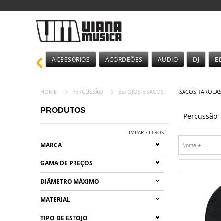
ACESSÓRIOS
ACORDEÕES
AUDIO
DJ
E
HOME
PERCUSSÃO
ESTOJOS E SACOS
SACOS TAROLAS
PRODUTOS
Percussão
LIMPAR FILTROS
MARCA
GAMA DE PREÇOS
DIÂMETRO MÁXIMO
MATERIAL
TIPO DE ESTOJO