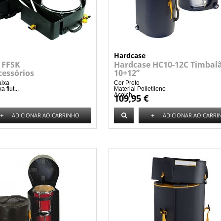
Hardcase
 FFSK
Hardcase HC10-12C Timbal
cessórios
10+12”
aixa
Cor Preto
 flut...
Material Polietileno
Acolch...
109,95 €
+
+
ADICIONAR AO CARRINHO
ADICIONAR AO CARRI