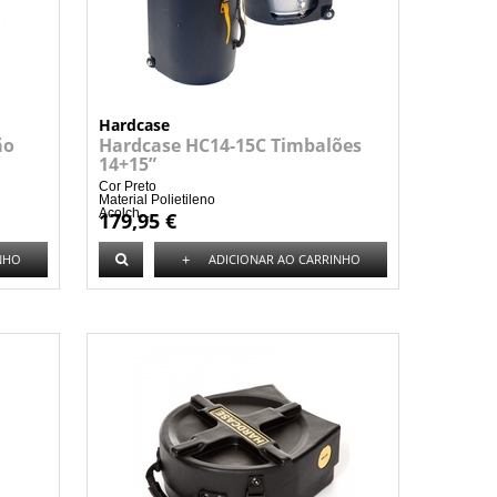
Hardcase
ão
Hardcase HC14-15C Timbalões
14+15”
Cor Preto
Material Polietileno
Acolch...
179,95 €
+
NHO
ADICIONAR AO CARRINHO