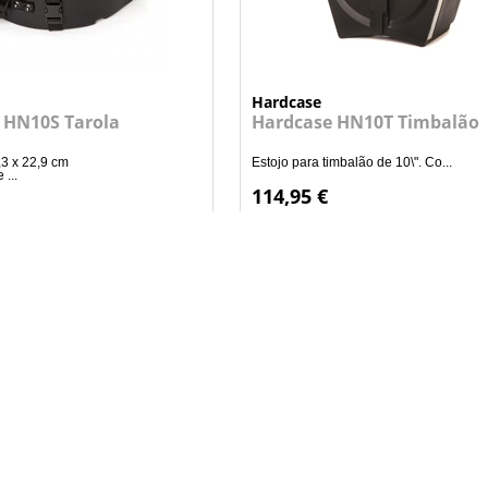
Hardcase
 HN10S Tarola
Hardcase HN10T Timbalão
3 x 22,9 cm
Estojo para timbalão de 10\". Co...
...
114,95 €
+
+
ADICIONAR AO CARRINHO
ADICIONAR AO CARRI